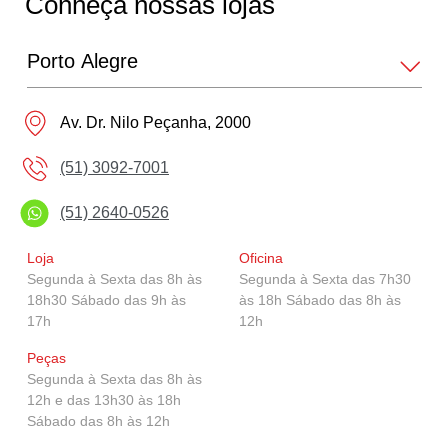
Conheça nossas lojas
Hiace Furgão 2026
GR Corolla
Av. Dr. Nilo Peçanha, 2000
Corolla GR-Sport
(51) 3092-7001
(51) 2640-0526
Corolla Cross GR-Sport
Loja
Oficina
Segunda à Sexta das 8h às
Segunda à Sexta das 7h30
18h30 Sábado das 9h às
às 18h Sábado das 8h às
GR Yaris
17h
12h
Peças
Segunda à Sexta das 8h às
12h e das 13h30 às 18h
Sábado das 8h às 12h