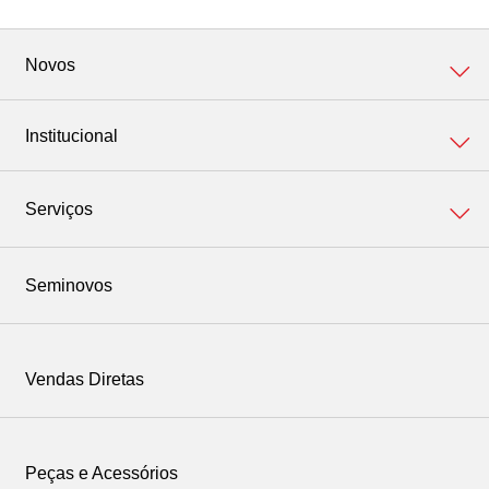
Novos
Institucional
Corolla
Institucional
Serviços
Yaris Cross
Relatório de sustentabilidade
Corolla Cross
Veja nossos Serviços
Seminovos
SW4
Revisão Periódica
Vendas Diretas
RAV4
Peças e Acessórios