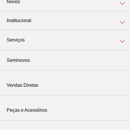
Novos
Institucional
Corolla
Institucional
Serviços
Yaris Cross
Relatório de sustentabilidade
Corolla Cross
Veja nossos Serviços
Seminovos
SW4
Revisão Periódica
Vendas Diretas
RAV4
Peças e Acessórios
Corolla Hybrid