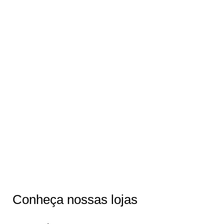
Corolla Cross Hybrid
bZ4X
Yaris Cross Hybrid
Hilux Cabine Dupla
Hilux Cabine Simples
Hiace
Conheça nossas lojas
Hiace Furgão 2026