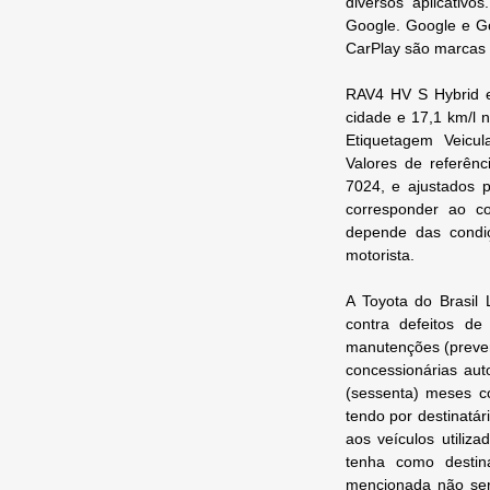
diversos aplicativo
Google. Google e Go
CarPlay são marcas r
RAV4 HV S Hybrid e 
cidade e 17,1 km/l 
Etiquetagem Veicu
Valores de referên
7024, e ajustados 
corresponder ao c
depende das condiç
motorista.
A Toyota do Brasil 
contra defeitos d
manutenções (preven
concessionárias aut
(sessenta) meses co
tendo por destinatár
aos veículos utiliza
tenha como destina
mencionada não será