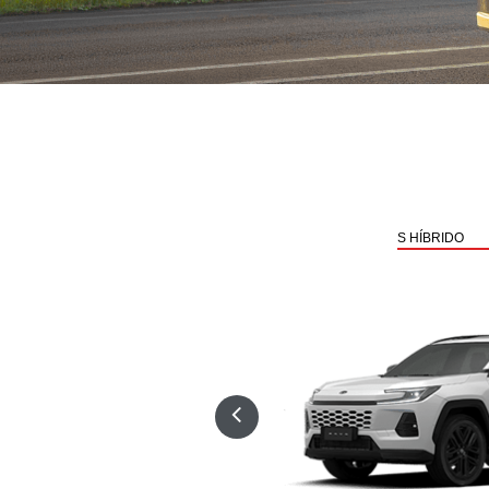
RAV4
SAIBA MAIS
S HÍBRIDO
YARIS CROSS
HYBRID