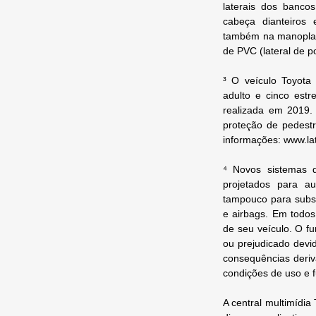
laterais dos bancos
cabeça dianteiros 
também na manopla d
de PVC (lateral de p
³ O veículo Toyota
adulto e cinco estr
realizada em 2019.
proteção de pedest
informações: www.la
⁴ Novos sistemas 
projetados para aux
tampouco para subst
e airbags. Em todos
de seu veículo. O f
ou prejudicado devi
consequências deriv
condições de uso e 
A central multimídia