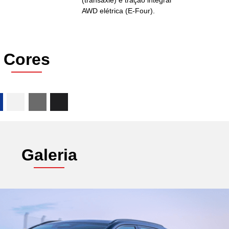
(transaxle) e tração integral
SAIBA MAIS
SAIBA MAIS
AWD elétrica (E-Four).
Cores
COROLLA GR-
GR COROLLA
SPORT
SAIBA MAIS
SAIBA MAIS
Galeria