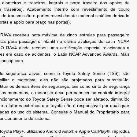
 dianteiros e traseiros, laterais e parte traseira dos apoios de
e traseiros). Acabamento interno com revestimento de couro
e transmissão e partes revestidas de material sintético derivado
ortas e apoio para braço nas portas).
 RAV4 recebeu nota máxima de cinco estrelas para passageiro
elas para passageiro infantil na última avaliação do Latin NCAP,
 O RAV4 ainda recebeu uma certificação especial relacionada a
res em caso de acidentes, o Latin NCAP Advanced Awards. Mais
tinncap.com.
de segurança ativos, como o Toyota Safety Sense (TSS), são
iliar o motorista; eles não são projetados para substituí-lo,
ituir os demais itens de segurança, tais como cinto de segurança
 os momentos, o motorista deve permanecer no controle integral
uncionamento do Toyota Safety Sense pode ser afetado, diminuído
do a fatores externos e a Toyota não é responsável por quaisquer
adas do uso do sistema. Consulte o Manual do Proprietário para
funcionamento do sistema.
 Toyota Play+, utilizando Android Auto® e Apple CarPlay®, reproduz