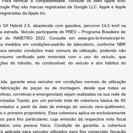
s. Para verificar a compatibilidade, consulte os sites Apple e/ou
ogle Play são marcas registradas da Google LLC. Apple e Apple
egistradas da Apple Inc.
SX Hybrid 2.5, abastecido com gasolina, percorre 14,5 km/l na
na estrada. Veículo participante do PBEV – Programa Brasileiro de
lar do INMETRO 2022. Consulte em www.gov.br/inmetro/pt-br.
cia medidos em condições-padrão de laboratório, conforme NBR
para simular condições mais comuns de utilização, podendo não
onsumo verificado pelo motorista com o uso do veículo, que
ões do trânsito, do combustível, do veículo e dos hábitos do
Ltda. garante seus veículos em condições normais de utilização
e fabricação de peças ou de montagem, desde que todas as
tivas, corretivas e emergenciais) sejam realizadas na sua rede de
orizadas Toyota, por um período total de cobertura básica de 60
ntados a partir da data de entrega do veículo zero-quilômetro,
io o primeiro proprietário. Essa cobertura aplica-se exclusivamente
dos para fins particulares, cuja emissão da respectiva nota fiscal
tário uma pessoa física. Condição de garantia: a cobertura
 aplicada para veículos utilizados para fins comerciais (locação