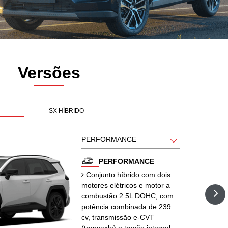
COROLLA CROSS
COROLLA HYBRID
Versões
HYBRID
SAIBA MAIS
SAIBA MAIS
SX HÍBRIDO
PERFORMANCE
Conjunto híbrido com dois
motores elétricos e motor a
HILUX CABINE
HILUX CABINE
combustão 2.5L DOHC, com
potência combinada de 239
DUPLA
SIMPLES
cv, transmissão e-CVT